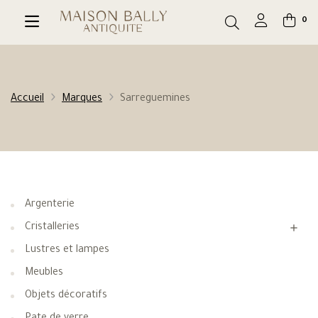
0
Accueil
Marques
Sarreguemines
Argenterie
Cristalleries

Lustres et lampes
Meubles
Objets décoratifs